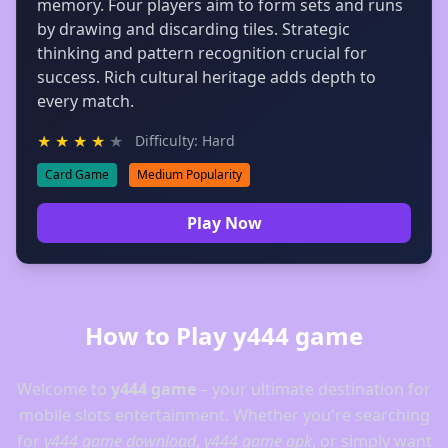
memory. Four players aim to form sets and runs
by drawing and discarding tiles. Strategic
thinking and pattern recognition crucial for
success. Rich cultural heritage adds depth to
every match.
★
★
★
★
★
Difficulty: Hard
Card Game
Medium Popularity
Play Now
How to Play y444 game
Welcome to
y444 game
– your ultimate destination for
mobile slots entertainment. Whether you're searching
for
y444 game download
,
y444 game apk
, or simply want