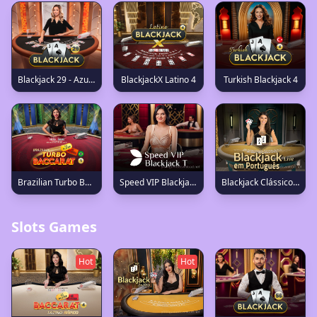
Blackjack 29 - Azure
BlackjackX Latino 4
Turkish Blackjack 4
Speed VIP Blackjack T
Blackjack Clássico em Português 3
Brazilian Turbo Baccarat 1
Slots Games
Hot
Hot