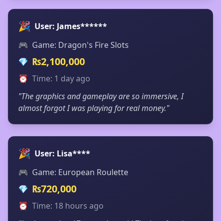
🎉
User: James******
🎮
Game: Dragon's Fire Slots
₨2,100,000
💎
⏰
Time: 1 day ago
"The graphics and gameplay are so immersive, I
almost forgot I was playing for real money."
🎉
User: Lisa****
🎮
Game: European Roulette
₨720,000
💎
⏰
Time: 18 hours ago