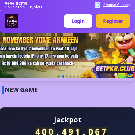
y444 game
🌐
Choose Country
Download & Play Slots
Login
Register
✅
29/06/2026 خانس*** کو بونس ملا 3,300 PKR 🎉
NEW GAME
29/06/2026 خا*** کی رقم نکلوانا کامیاب رہا 50,500 PKR 🏦
Jackpot
29/06/2026 خان*** نے جیتے 10,000 PKR 💰
29/06/2026 خانس*** کو بونس ملا 3,300 PKR 🎉
4
0
0
,
5
5
6
,
5
4
9
29/06/2026 خانل*** کو ریبیٹ ملا 1,700 PKR 🎊