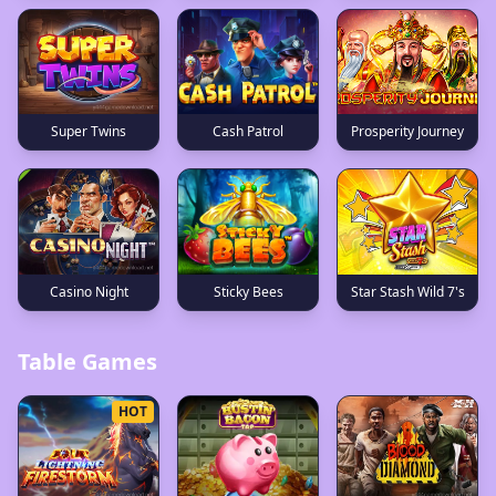
Super Twins
Prosperity Journey
Cash Patrol
Casino Night
Star Stash Wild 7's
Sticky Bees
Table Games
HOT