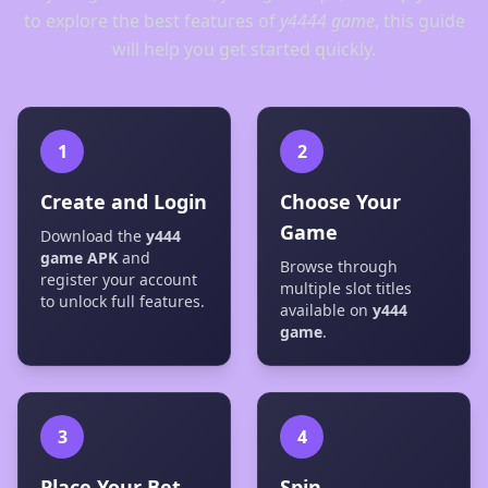
to explore the best features of
y4444 game
, this guide
will help you get started quickly.
1
2
Create and Login
Choose Your
Game
Download the
y444
game APK
and
Browse through
register your account
multiple slot titles
to unlock full features.
available on
y444
game
.
3
4
Place Your Bet
Spin