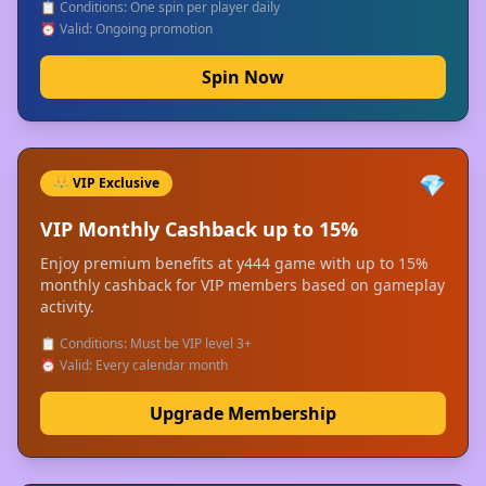
📋 Conditions: One spin per player daily
⏰ Valid: Ongoing promotion
Spin Now
💎
👑 VIP Exclusive
VIP Monthly Cashback up to 15%
Enjoy premium benefits at y444 game with up to 15%
monthly cashback for VIP members based on gameplay
activity.
📋 Conditions: Must be VIP level 3+
⏰ Valid: Every calendar month
Upgrade Membership