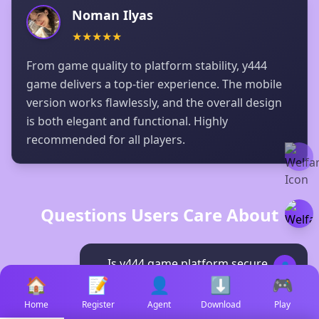
Noman Ilyas
★
★
★
★
★
From game quality to platform stability, y444
game delivers a top-tier experience. The mobile
version works flawlessly, and the overall design
is both elegant and functional. Highly
recommended for all players.
Questions Users Care About
Is y444 game platform secure
👤
for transactions?
🏠
📝
👤
⬇️
🎮
Home
Register
Agent
Download
Play