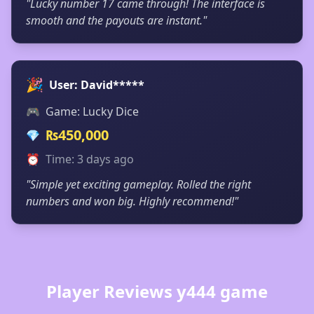
"Lucky number 17 came through! The interface is
smooth and the payouts are instant."
🎉
User: David*****
🎮
Game: Lucky Dice
₨450,000
💎
⏰
Time: 3 days ago
"Simple yet exciting gameplay. Rolled the right
numbers and won big. Highly recommend!"
Player Reviews y444 game