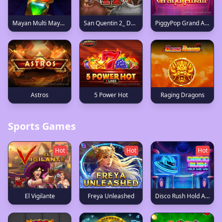
Mayan Multi Mayhem
San Quentin 2_ Death Row
PiggyPop Grand Affair
Raging Dragons
Astros
5 Power Hot
Sports Games
Hot
Hot
Hot
Disco Rush Hold And Win
El Vigilante
Freya Unleashed