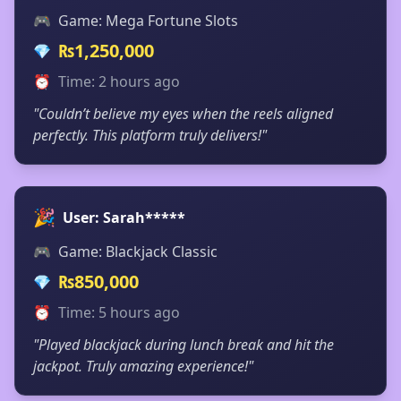
🎮
Game: Mega Fortune Slots
₨1,250,000
💎
⏰
Time: 2 hours ago
"Couldn’t believe my eyes when the reels aligned
perfectly. This platform truly delivers!"
🎉
User: Sarah*****
🎮
Game: Blackjack Classic
₨850,000
💎
⏰
Time: 5 hours ago
"Played blackjack during lunch break and hit the
jackpot. Truly amazing experience!"