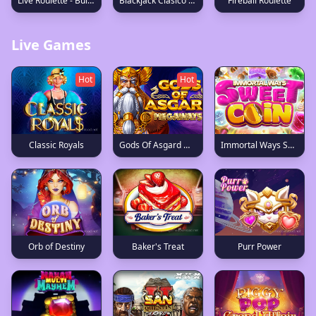
Live Roulette - Bulgarian
Blackjack Clasico en Español 35
Fireball Roulette
Live Games
Hot
Hot
Classic Royals
Gods Of Asgard Megaways
Immortal Ways Sweet Coin
Baker's Treat
Orb of Destiny
Purr Power