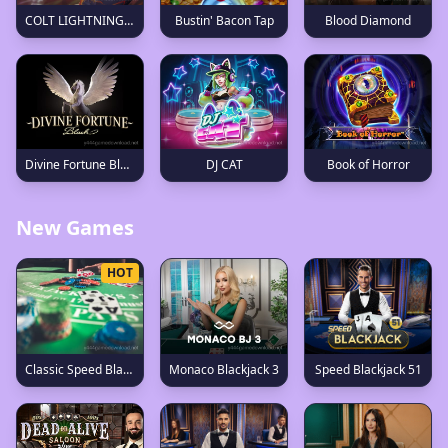
Bustin' Bacon Tap
COLT LIGHTNING FIRESTORM
Blood Diamond
Divine Fortune Black
DJ CAT
Book of Horror
New Games
HOT
Monaco Blackjack 3
Speed Blackjack 51
Classic Speed Blackjack 116