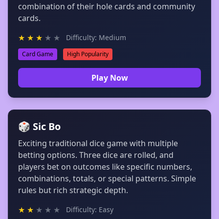
combination of their hole cards and community
cards.
★
★
★
★
★
Difficulty: Medium
Card Game
High Popularity
Play Now
🎲 Sic Bo
Exciting traditional dice game with multiple
betting options. Three dice are rolled, and
players bet on outcomes like specific numbers,
combinations, totals, or special patterns. Simple
rules but rich strategic depth.
★
★
★
★
★
Difficulty: Easy