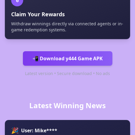
6
Claim Your Rewards
Withdraw winnings directly via connected agents or in-
game redemption systems.
📲 Download y444 Game APK
Latest version • Secure download • No ads
Latest Winning News
🎉
User: Mike****