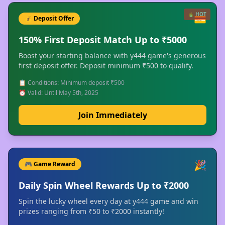
🔥 HOT
💳
💰 Deposit Offer
150% First Deposit Match Up to ₹5000
Boost your starting balance with y444 game's generous
first deposit offer. Deposit minimum ₹500 to qualify.
📋 Conditions: Minimum deposit ₹500
⏰ Valid: Until May 5th, 2025
Join Immediately
🎉
🎮 Game Reward
Daily Spin Wheel Rewards Up to ₹2000
Spin the lucky wheel every day at y444 game and win
prizes ranging from ₹50 to ₹2000 instantly!