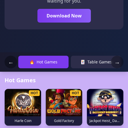
waiting for you.
Download Now
←
→
🔥
Hot Games
🃏
Table Games
Hot Games
HOT
HOT
Gold Factory
Harle Coin
Jackpot Heist_ Daylight Robbery!