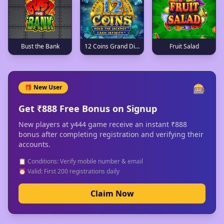
Bust the Bank
12 Coins Grand Diamond Edition
Fruit Salad
🎰
🎁 New User
Get ₹888 Free Bonus on Signup
New players at y444 game receive an instant ₹888
bonus after completing registration and verifying their
accounts.
📋 Conditions: Verify mobile number & email
⏰ Valid: First 200 registrations daily
Claim Now